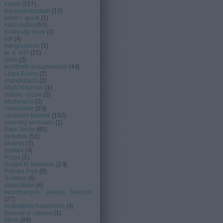
képek
(
157
)
Keresemazutam
(
12
)
kevin r. quick
(
1
)
kiközösítés
(
52
)
Királyság-ének
(
1
)
köf
(
4
)
kongresszus
(
1
)
kr. e. 607
(
15
)
lélek
(
2
)
letölthető dokumentum
(
44
)
Lloyd Evans
(
2
)
manipuláció
(
3
)
Mark Noumair
(
1
)
mihály~jézus
(
3
)
Moderáció
(
2
)
nemzedék
(
10
)
olvasóim küldték
(
192
)
őrtorony archívum
(
1
)
Parti Jónás
(
85
)
pedofília
(
51
)
piramis
(
2
)
politika
(
4
)
Rizpá
(
1
)
Robert M Bowman
(
14
)
Ronald Frye
(
8
)
Sefatias
(
6
)
statisztikák
(
6
)
tanulmányok jehova tanúiról
(
27
)
teokratikus hadviselés
(
9
)
thomas w cabeen
(
1
)
titkok
(
89
)