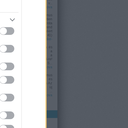
változtatást szeretnénk v...
(
2026.04.05. 18:47
)
Jehova
Tanúi és a „Gamáliel-elv”
Jani Takacs:
Az adventizmus
átnevezése Szégyenükben
ezek a második adventista
gyülekezetek mind
megváltoztatták a nevüket, mert
má...
(
2026.04.05. 18:41
)
Jehova Tanúi és a „Gamáliel-
elv”
Jani Takacs:
A bukás Újra és
határozottabban mondták a
világnak: "Azt mondjuk a
világnak: Tekintsetek 1844-re!
Az Úr eljön idén!" S...
(
2026.04.05. 18:32
)
Jehova
Tanúi és a „Gamáliel-elv”
Jani Takacs:
Az adventizmus
felemelkedése, bukása és
átnevezései A felemelkedés Az
1820-as években egy új
megtért, William Miller, ...
(
2026.04.05. 18:31
)
Jehova
Tanúi és a „Gamáliel-elv”
Utolsó 20
CÍMKÉK
1914
(
24
)
1918
(
2
)