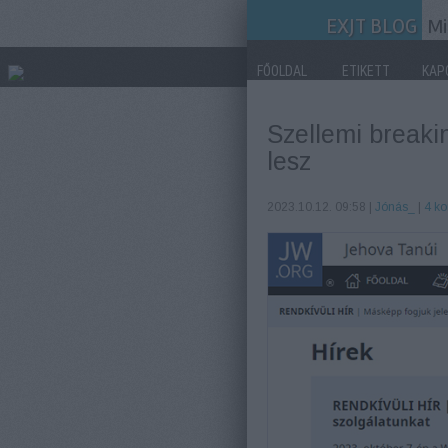
EXJT BLOG
Mi
FŐOLDAL
ETIKETT
KAP
Szellemi break
lesz
2023.10.12. 09:58 |
Jónás_
|
4
ko