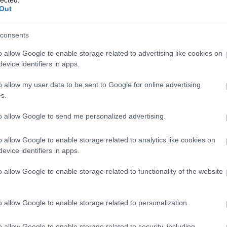
ektálták Brooklynban valamikor a tudományt!
Out
illanatra a Szent Szellem és tett egy gesztust a tudománynak!?
consents
 a folyamatnak a különféle verziók közti
lavírozás
is.
o allow Google to enable storage related to advertising like cookies on
evice identifiers in apps.
Tetszik
0
o allow my user data to be sent to Google for online advertising
s.
to allow Google to send me personalized advertising.
remléke a múlté...
o allow Google to enable storage related to analytics like cookies on
evice identifiers in apps.
r
|
Szólj hozzá!
o allow Google to enable storage related to functionality of the website
o allow Google to enable storage related to personalization.
Tetszik
0
o allow Google to enable storage related to security, including