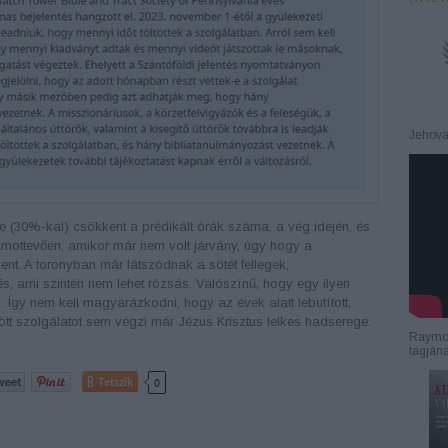
Jehova
4-re (30%-kal) csökkent a prédikált órák száma, a vég idején, és
mottevően, amikor már nem volt járvány, úgy hogy a
nt. A toronyban már látszódnak a sötét fellegek,
és, ami szintén nem lehet rózsás. Valószínű, hogy egy ilyen
. Így nem kell magyarázkodni, hogy az évek alatt lebutított,
ött szolgálatot sem végzi már Jézus Krisztus lelkes hadserege.
Raymon
tagján
Tetszik
0