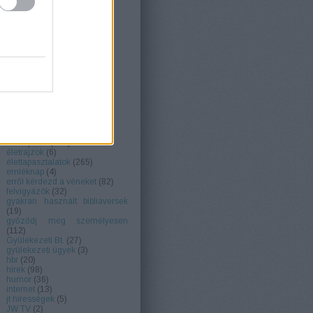
1919
(
4
)
1935
(
1
)
1975
(
10
)
AAWA
(
6
)
adatkezelés
(
1
)
ajánlók
(
59
)
barbara anderson
(
5
)
bétel~szolgák
(
26
)
beth sarim
(
2
)
betiltás
(
2
)
biblia hitelessége
(
1
)
bikbak reposts
(
19
)
Cedars
(
1
)
david a reed
(
1
)
ébredjetek!
(
554
)
életrajzok
(
6
)
élettapasztalatok
(
265
)
emléknap
(
4
)
erről kérdezd a véneket
(
82
)
felvigyázók
(
32
)
gyakran használt bibliaversek
(
19
)
győződj meg személyesen
(
112
)
Gyülekezeti Bt.
(
27
)
gyülekezeti ügyek
(
3
)
hbr
(
20
)
hírek
(
98
)
humor
(
36
)
internet
(
13
)
jt hírességek
(
5
)
JW TV
(
2
)