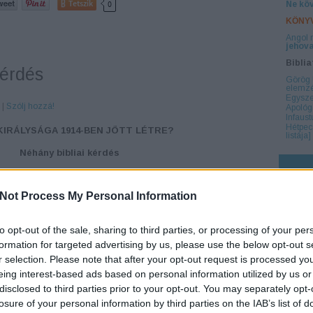
Tetszik
0
Ne köv
KÖNY
Angol 
jehova
Bibli
kérdés
Görög 
elemzé
Egysze
r
|
Szólj hozzá!
Apológ
Infaust
Hétpec
KIRÁLYSÁGA 1914-BEN JÖTT LÉTRE?
listája]
Néhány bibliai kérdés
ézus "trónra ült" vagy "beiktatásra került" az égi Isteni trónon
dban azonban Jézus ezt mondta János apostolnak:
"Aki győz,
Not Process My Personal Information
gyütt üljön az én trónusomon; mint ahogy én is győztem, és
nusán."
— Jelenések könyve 3:21
to opt-out of the sale, sharing to third parties, or processing of your per
formation for targeted advertising by us, please use the below opt-out s
Tetszik
0
r selection. Please note that after your opt-out request is processed y
eing interest-based ads based on personal information utilized by us or
disclosed to third parties prior to your opt-out. You may separately opt-
losure of your personal information by third parties on the IAB’s list of