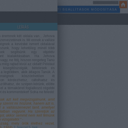
SÜTI BEÁLLÍTÁSOK MÓDOSÍTÁSA
LEÍRÁS
 éremnek két oldala van... Jehova
zervezetének is. Mi ennek a vallási
égnek a kevésbé ismert oldalával
kozunk, hogy lehetőleg minél több
nek segítsünk egy objektív
ont kialakításában. Ha Jehova
vagy, ne félj, hiszen rengeteg Tanú
 még rajtad kívül az oldalt! Például
 kisegítőszolgák, bételesek és
 a legtöbben, akik átlagos Tanúk. A
lenségnek köszönhetően itt
don kérdezhetsz, cáfolhatsz és
zólhatsz, de szépen kérünk, előtte
 el a témakörrel foglalkozó régebbi
et és kommenteket! Soha ne feledd:
ak azt kell megvizsgálnunk, amit
y szerint mi hiszünk, hanem azt is,
z a vallásszervezet tanít, amellyel
latban vagyunk. Ha szeretjük az
got, akkor semmit nem kell félnünk
n vizsgálattól."
-
zság, mely örök élethez vezet,
S, 1968)
2. fejezet 5. bek.