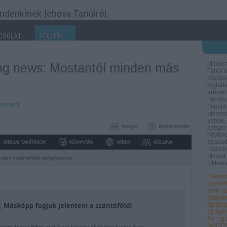
ndenkinek Jehova Tanúiról
CSOLAT
RÓLUNK
Minden
ing news: Mostantól minden más
Tanúi s
közöss
foglal
ember
nézőp
mment
Tanúja 
olvassa
vének,
persze
névte
szaba
hozzás
olvasd
cikkek
"Nemcs
személ
amit a
kapcso
igazsá
az ilye
Az iga
(WTBT