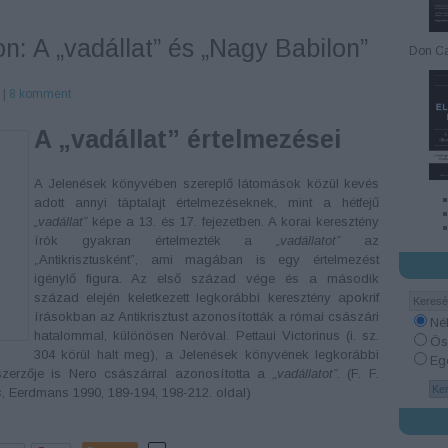
n: A „vadállat” és „Nagy Babilon”
Don Ca
r
|
8
komment
A „vadállat” értelmezései
A Jelenések könyvében szereplő látomások közül kevés
adott annyi táptalajt értelmezéseknek, mint a hétfejű
„vadállat”
képe a 13. és 17. fejezetben. A korai keresztény
írók gyakran értelmezték a
„vadállatot”
az
„Antikrisztusként”, ami magában is egy értelmezést
igénylő figura. Az első század vége és a második
század elején keletkezett legkorábbi keresztény apokrif
írásokban az Antikrisztust azonosították a római császári
Né
hatalommal, különösen Neróval. Pettaui Victorinus (i. sz.
Ös
304 körül halt meg), a Jelenések könyvének legkorábbi
Egé
 szerzője is Nero császárral azonosította a
„vadállatot”
. (F. F.
s
, Eerdmans 1990, 189-194, 198-212. oldal)