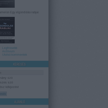
meron Egy elgondolás rabjai:
Legfrissebb
Archívum
Utolsó kommentek
KERESÉS
hány szó
szes szó
sz kifejezést
AJÁNLÓ