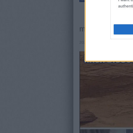
authenti
modern times re
2022.06.21. 21:54 |
Johnny Joke