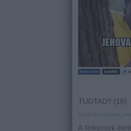
TUDTAD? (10)
2022.02.16. 12:00 |
Jónás_
|
3
ko
A felkentek éle