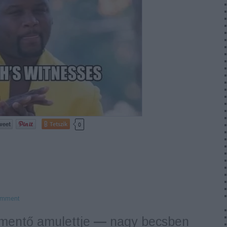
Tetszik
0
mment
tmentő amulettje
—
nagy becsben