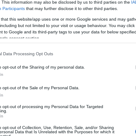
. This information may also be disclosed by us to third parties on the
IA
 Szellem? Ó de kár!
Participants
that may further disclose it to other third parties.
 that this website/app uses one or more Google services and may gath
omment
including but not limited to your visit or usage behaviour. You may click 
zításának a magyarázata, hogy a Szent Szellem arra indítja a
 to Google and its third-party tags to use your data for below specifi
lenne), akkor nincs más lehetőség, mint a kiigazítás. De van itt
ogle consent section.
mi "úgymond" kiigazítja a kiigazítások magyarázatát. Őrtorony
l Data Processing Opt Outs
o opt-out of the Sharing of my personal data.
y lehetne tekinteni, mint a tudományos igazság haladását
In
. Ez röviden így történik: Először állítanak vagy feltételeznek
tárgya. Ez a felvilágosítás és gyakorlati alkalmazás nagy
n. Idővel azonban felbukkannak bizonyos hiányosságok vagy
o opt-out of the Sale of my Personal Data.
encia ekkor az, hogy az előbbi ellenkezőjét, vagyis az
In
sák vagy tételezzék fel. Később bebizonyosodik, hogy ez az
alóságot, ami a két szélsőséges állítás igazolható pontjainak
to opt-out of processing my Personal Data for Targeted
ing.
 ki. Ez az alapelv számtalan esetben beigazolódott a
In
ek beteljesedése során.
o opt-out of Collection, Use, Retention, Sale, and/or Sharing
ersonal Data that Is Unrelated with the Purposes for which it
lected.