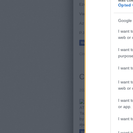
Ezek szerint mégis csak resp
Opted 
Vagy csak udvarias volt egy p
Google 
Az Őrtorony szerint része még
I want t
P.J.
web or d
I want t
Címkék:
Parti Jónás
purpose
I want 
C. T. Russell si
I want t
web or d
2022.07.23. 19:49 |
Johnny Joke
I want t
or app.
I want t
I want t