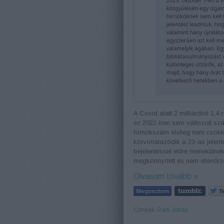
A Covid alatt 2 milliárdról 1,
ez 2022-ben sem változott szá
hírnökszám elvileg nem csökke
körvonalazódik a 23-as jelent
bejelentéssel előre menekülnek
megkönnyített és nem ellenőrz
Olvasom tovább »
Címkék:
Parti Jónás