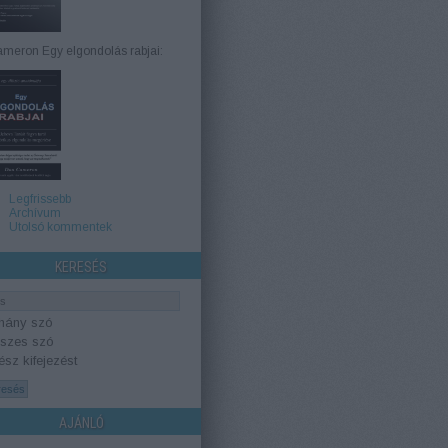
meron Egy elgondolás rabjai:
Legfrissebb
Archívum
Utolsó kommentek
KERESÉS
hány szó
szes szó
sz kifejezést
AJÁNLÓ