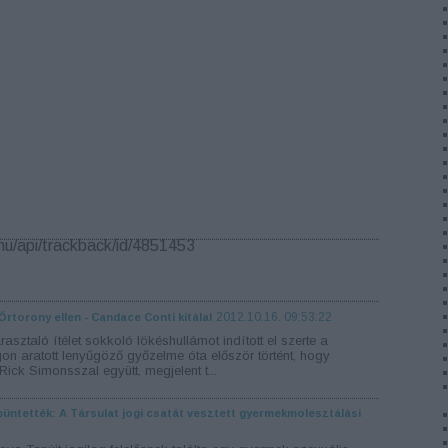
.hu/api/trackback/id/4851453
2012.10.16. 09:53:22
z Őrtorony ellen - Candace Conti kitálal
sztaló ítélet sokkoló lökéshullámot indított el szerte a
n aratott lenyűgöző győzelme óta először történt, hogy
ick Simonsszal együtt, megjelent t...
üntették: A Társulat jogi csatát vesztett gyermekmolesztálási