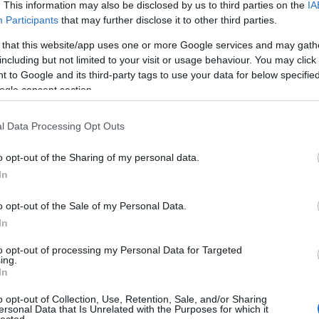
emonti gyülekezet vénei nem a saját döntéseik alapján tették,
. This information may also be disclosed by us to third parties on the
IA
ooklyni (USA) fiókhivatalának írásos utasításai alapján. Igen,
Participants
that may further disclose it to other third parties.
esen a Társulathoz vezettek, és, bárhogy próbálkoztak is, nem
sek voltak a történtekben.
 that this website/app uses one or more Google services and may gath
including but not limited to your visit or usage behaviour. You may click 
Vermet ásnak maguknak
 to Google and its third-party tags to use your data for below specifi
at részéről az lenne a legokosabb, ha elismerné, hogy hibát
ogle consent section.
seket tenne annak érdekében, hogy a gyermekmolesztálással
örvénnyel és a közösségi felelősség alapelveivel összhangba
l Data Processing Opt Outs
y az Őrtorony vezetőségét nem a logika és a józan ész vezeti,
hogy a helytelen vallási meggyőződésüket végül Isten igazolni
ki arra utasítja minden szolgáját, hogy engedelmeskedjen a
o opt-out of the Sharing of my personal data.
 13:1)
In
lvárja Jehovától, hogy megmentse őket még annak ellenére is,
a közösség iránti felelősségük figyelmen kívül hagyásával
o opt-out of the Sale of my Personal Data.
lyen naivitást már büntettek meg bíróságon és nincs okunk azt
In
ármiben is másképpen történnének, amint a fellebbezési eljárás
to opt-out of processing my Personal Data for Targeted
ing.
Egy anya támogatása
In
 állt ezalatt az érzelmileg kimerítő folyamat alatt, az odaadó
o opt-out of Collection, Use, Retention, Sale, and/or Sharing
thleen, aki fiatalon maga is elszenvedte egy gyermekmolesztáló
ersonal Data that Is Unrelated with the Purposes for which it
lányára az általa tanúsított bátorság és meggyőződés miatt,
lected.