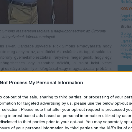
Ne köv
KÖNY
Angol 
jehova
Bibli
ck Simons részletesen taglalta a nagyközönségnek az Őrtorony
Görög 
irányelveinek következményeit
elemzé
Egysze
Apológ
úlius 14-én, Candace ügyvédje, Rick Simons elmagyarázta, hogy
Infaust
tte meg annyira az, ami történt. Az esküdtszék tagjait sokkolta,
Hétpec
rtorony gyermekmolesztálási irányelvei megengedik, hogy egy
listája]
csöngethessen egy szombat délelőtt, a saját helyi vénei
gi osztálya bármilyen kifogással vagy magyarázattal próbál is
y ez a helyzet bizony előfordulhat, mivel a “két tanú szabályról”
k szerint egy pedofil letagadhatja a vádakat és ártatlannak
Not Process My Personal Information
ncsenek további tanúi a molesztálásnak.
öm hozzáállás miatt történt, hogy a 9 éves Candace Contit
to opt-out of the sale, sharing to third parties, or processing of your per
lekezetének egyik tagja, akiről tudták a helyi vének, hogy
formation for targeted advertising by us, please use the below opt-out s
 gyermekeket is. Annak ellenére, hogy tudtak visszataszító
r selection. Please note that after your opt-out request is processed y
elkedéséről, csak annyit tudtak tenni, hogy megfosztották
eing interest-based ads based on personal information utilized by us or
l - de eközben elmulasztották, hogy a gyülekezetükben levő
disclosed to third parties prior to your opt-out. You may separately opt-
losure of your personal information by third parties on the IAB’s list of