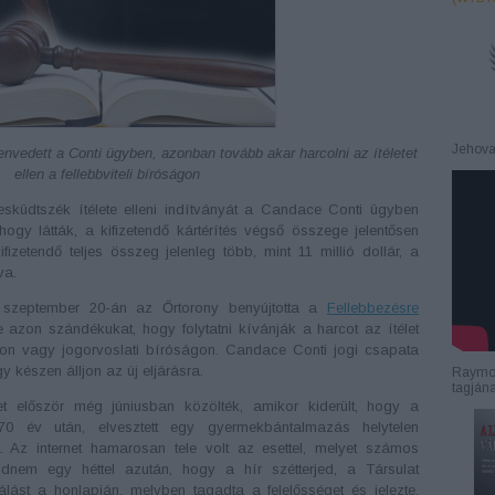
Jehova
nvedett a Conti ügyben, azonban tovább akar harcolni az ítéletet
ellen a fellebbviteli bíróságon
sküdtszék ítélete elleni indítványát a Candace Conti ügyben
 hogy látták, a kifizetendő kártérítés végső összege jelentősen
fizetendő teljes összeg jelenleg több, mint 11 millió dollár, a
va.
 szeptember 20-án az Őrtorony benyújtotta a
Fellebbezésre
e azon szándékukat, hogy folytatni kívánják a harcot az ítélet
ságon vagy jogorvoslati bíróságon. Candace Conti jogi csapata
y készen álljon az új eljárásra.
Raymon
tagján
t először még júniusban közölték, amikor kiderült, hogy a
70 év után, elvesztett egy gyermekbántalmazás helytelen
. Az internet hamarosan tele volt az esettel, melyet számos
jdnem egy héttel azután, hogy a hír szétterjed, a Társulat
álást a honlapján, melyben tagadta a felelősséget és jelezte,