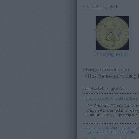
Ajánlott bejegyzések:
A Norvég Pofon
A bejegyzés trackback címe:
https://jehovatanui.blog
Trackbackek, pingbackek:
Trackback: A lány, aki kiállt a
Az Őrtorony Társulatot elmara
világon Az alamedai bíróságo
Candace Conti, ügyvédjével R
Trackback: Az Őrtornyot megb
2012.10.16. 09:52:44
ügyben