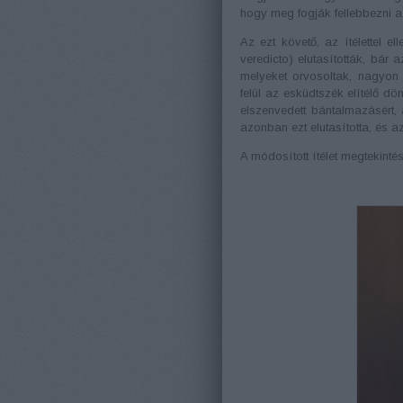
hogy meg fogják fellebbezni az
Az ezt követő, az ítélettel e
veredicto) elutasították, bár 
melyeket orvosoltak, nagyon 
felül az esküdtszék elítélő dön
elszenvedett bántalmazásért, 
azonban ezt elutasította, és a
A módosított ítélet megtekinté