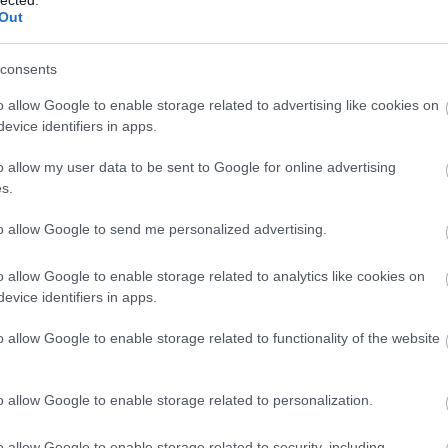
rcot, hogy Jehova Tanúi gyülekezeteit a gyermekek számára
Out
tegye.
consents
o allow Google to enable storage related to advertising like cookies on
evice identifiers in apps.
o allow my user data to be sent to Google for online advertising
s.
to allow Google to send me personalized advertising.
o allow Google to enable storage related to analytics like cookies on
gathatatlanul támogatta lányát a jogi csatározás során
evice identifiers in apps.
 e jogi csatározás mérhetetlen következményeit és azt, hogy
torít. A JWsurvey-nek így nyilatkozott: “Ez nem olyan, mint egy
o allow Google to enable storage related to functionality of the website
ási állapotról vívott bírósági csata, ez a gyermekek elleni
 Elmondta, hogy mostanra már növekvő számban terveznek
Conti ügye inspirált és amelyekről az Őrtorony Társulatnak
o allow Google to enable storage related to personalization.
jegyezte: “Ez sokkal rosszabb, mint ahogy először hallottam.
.”
o allow Google to enable storage related to security, including