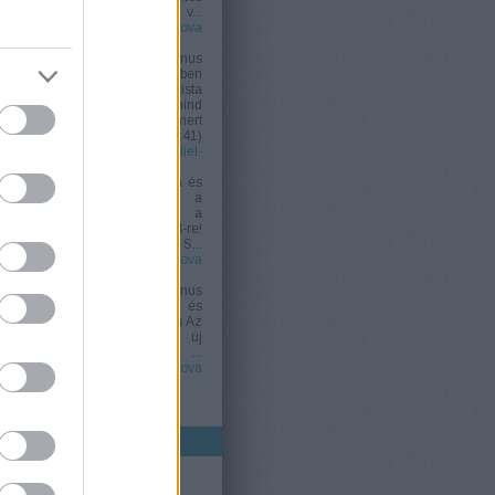
változtatást szeretnénk v...
(
2026.04.05. 18:47
)
Jehova
Tanúi és a „Gamáliel-elv”
Jani Takacs:
Az adventizmus
átnevezése Szégyenükben
ezek a második adventista
gyülekezetek mind
megváltoztatták a nevüket, mert
má...
(
2026.04.05. 18:41
)
Jehova Tanúi és a „Gamáliel-
elv”
Jani Takacs:
A bukás Újra és
határozottabban mondták a
világnak: "Azt mondjuk a
világnak: Tekintsetek 1844-re!
Az Úr eljön idén!" S...
(
2026.04.05. 18:32
)
Jehova
Tanúi és a „Gamáliel-elv”
Jani Takacs:
Az adventizmus
felemelkedése, bukása és
átnevezései A felemelkedés Az
1820-as években egy új
megtért, William Miller, ...
(
2026.04.05. 18:31
)
Jehova
Tanúi és a „Gamáliel-elv”
Utolsó 20
CÍMKÉK
1914
(
24
)
1918
(
2
)