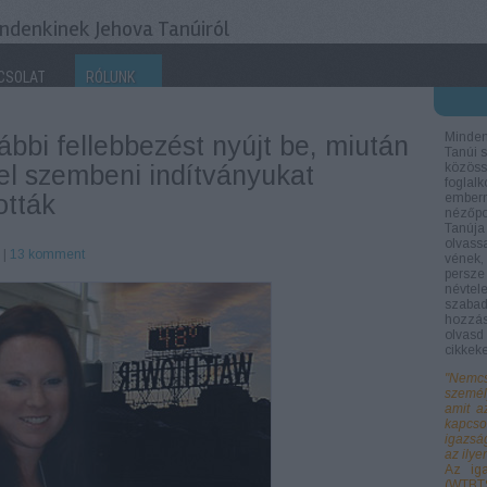
ndenkinek Jehova Tanúiról
CSOLAT
RÓLUNK
Minden
ábbi fellebbezést nyújt be, miután
Tanúi s
tel szembeni indítványukat
közöss
foglal
ották
ember
nézőp
Tanúja 
olvassa
r
|
13
komment
vének,
persze
névte
szaba
hozzás
olvasd
cikkek
"Nemcs
személ
amit a
kapcso
igazsá
az ilye
Az iga
(WTBT