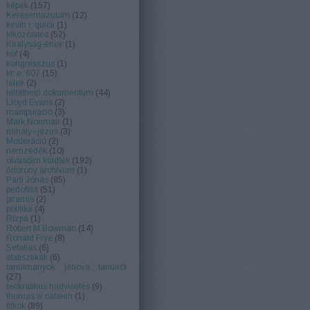
képek
(
157
)
Keresemazutam
(
12
)
kevin r. quick
(
1
)
kiközösítés
(
52
)
Királyság-ének
(
1
)
köf
(
4
)
kongresszus
(
1
)
kr. e. 607
(
15
)
lélek
(
2
)
letölthető dokumentum
(
44
)
Lloyd Evans
(
2
)
manipuláció
(
3
)
Mark Noumair
(
1
)
mihály~jézus
(
3
)
Moderáció
(
2
)
nemzedék
(
10
)
olvasóim küldték
(
192
)
őrtorony archívum
(
1
)
Parti Jónás
(
85
)
pedofília
(
51
)
piramis
(
2
)
politika
(
4
)
Rizpá
(
1
)
Robert M Bowman
(
14
)
Ronald Frye
(
8
)
Sefatias
(
6
)
statisztikák
(
6
)
tanulmányok jehova tanúiról
(
27
)
teokratikus hadviselés
(
9
)
thomas w cabeen
(
1
)
titkok
(
89
)