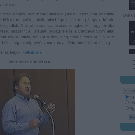
 ítéletet.
llentétes döntés iránti beadványukat (JNOV, azaz non obstante
Don Ca
az ítéletet megváltoztatták, mivel úgy ítélték meg, hogy a károk,
kiterjedtek. A bírót ebben az esetben megkérték, hogy bírálja
tését, miszerint a Társulat jogilag felelős a Candace Conti által
ami akkor történt, amikor a lány még csak 9 éves volt. A bíró
z ítélet még mindig érvényben van, az Őrtorony fellebbezéséig.
séhez kérjük,
kattints ide
.
Vesztésre álló csata
Né
Ös
Egé