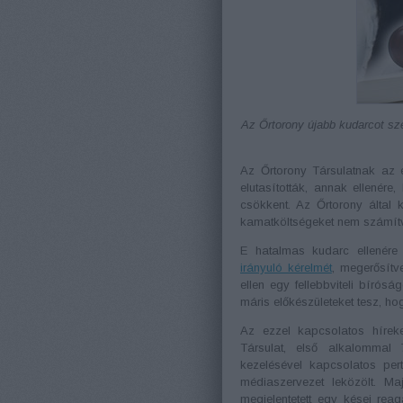
Az Őrtorony újabb kudarcot sze
Az Őrtorony Társulatnak az e
elutasították, annak ellenére,
csökkent. Az Őrtorony által ki
kamatköltségeket nem számít
E hatalmas kudarc ellenére
irányuló kérelmét
, megerősítv
ellen egy fellebbviteli bíró
máris előkészületeket tesz, hog
Az ezzel kapcsolatos híreke
Társulat, első alkalommal 
kezelésével kapcsolatos pert
médiaszervezet leközölt. Ma
megjelentetett egy kései reag