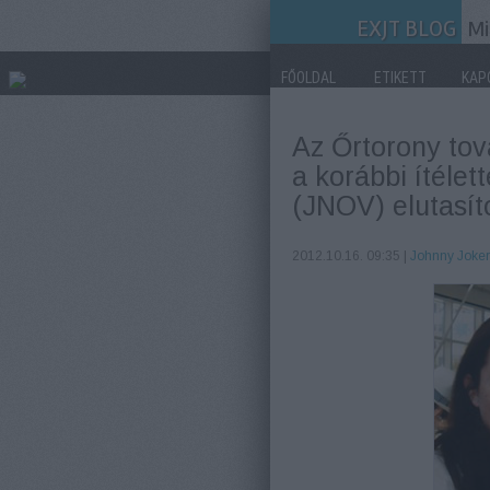
EXJT BLOG
Mi
FŐOLDAL
ETIKETT
KAP
Az Őrtorony tov
a korábbi ítélet
(JNOV) elutasít
2012.10.16. 09:35 |
Johnny Joke