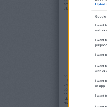
amint tovább folytatja a ha
Opted 
világszerte biztonságosabbá 
Google 
I want t
web or d
I want t
purpose
I want 
I want t
Kathleen Conti megin
web or d
Kathleen nagyon is értékeli
másokat is állásfoglalásra bá
I want t
vallásszabadságról vagy adóz
or app.
bűncselekményekről szól.”
hasonló pereket, amelyeket 
I want t
jelenleg nincs tudomása. Meg
Nagyon kellemetlen lesz nekik
I want t