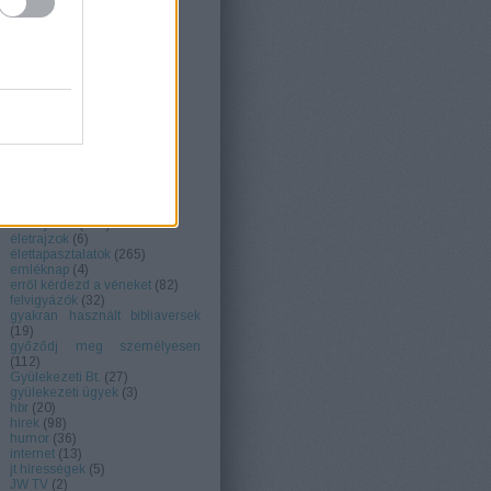
1919
(
4
)
1935
(
1
)
1975
(
10
)
AAWA
(
6
)
adatkezelés
(
1
)
ajánlók
(
59
)
barbara anderson
(
5
)
bétel~szolgák
(
26
)
beth sarim
(
2
)
betiltás
(
2
)
biblia hitelessége
(
1
)
bikbak reposts
(
19
)
Cedars
(
1
)
david a reed
(
1
)
ébredjetek!
(
554
)
életrajzok
(
6
)
élettapasztalatok
(
265
)
emléknap
(
4
)
erről kérdezd a véneket
(
82
)
felvigyázók
(
32
)
gyakran használt bibliaversek
(
19
)
győződj meg személyesen
(
112
)
Gyülekezeti Bt.
(
27
)
gyülekezeti ügyek
(
3
)
hbr
(
20
)
hírek
(
98
)
humor
(
36
)
internet
(
13
)
jt hírességek
(
5
)
JW TV
(
2
)