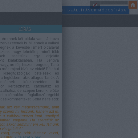
SÜTI BEÁLLÍTÁSOK MÓDOSÍTÁSA
LEÍRÁS
 éremnek két oldala van... Jehova
zervezetének is. Mi ennek a vallási
égnek a kevésbé ismert oldalával
kozunk, hogy lehetőleg minél több
nek segítsünk egy objektív
ont kialakításában. Ha Jehova
vagy, ne félj, hiszen rengeteg Tanú
 még rajtad kívül az oldalt! Például
 kisegítőszolgák, bételesek és
 a legtöbben, akik átlagos Tanúk. A
lenségnek köszönhetően itt
don kérdezhetsz, cáfolhatsz és
zólhatsz, de szépen kérünk, előtte
 el a témakörrel foglalkozó régebbi
et és kommenteket! Soha ne feledd:
ak azt kell megvizsgálnunk, amit
y szerint mi hiszünk, hanem azt is,
z a vallásszervezet tanít, amellyel
latban vagyunk. Ha szeretjük az
got, akkor semmit nem kell félnünk
n vizsgálattól."
-
zság, mely örök élethez vezet,
S, 1968)
2. fejezet 5. bek.